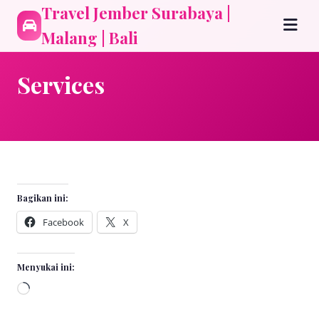
Travel Jember Surabaya |
Malang | Bali
Services
Bagikan ini:
Facebook
X
Menyukai ini:
Memuat...