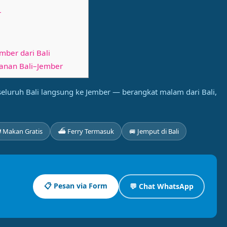
r
mber dari Bali
lanan Bali–Jember
 seluruh Bali langsung ke Jember — berangkat malam dari Bali,
 Makan Gratis
⛴ Ferry Termasuk
🚐 Jemput di Bali
📋 Pesan via Form
💬 Chat WhatsApp