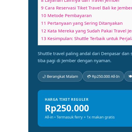
8 Layanan Lainnya dari Travel Jember
9 Cara Reservasi Tiket Travel Bali ke Jembe
10 Metode Pembayaran
11 Pertanyaan yang Sering Ditanyakan
12 Kata Mereka yang Sudah Pakai Travel Je
13 Kesimpulan: Shuttle Terbaik untuk Perja
Shuttle travel paling andal dari Denpasar dan
tiba pagi di Jember dengan nyaman.
🌙 Berangkat Malam
💳 Rp250.000 All-In

HARGA TIKET REGULER
Rp250.000
All-in • Termasuk ferry + 1x makan gratis