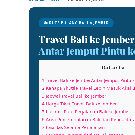
🏝 RUTE PULANG BALI × JEMBER
Travel Bali ke Jember
Antar Jemput Pintu k
Daftar Isi
1 Travel Bali ke JemberAntar Jemput Pintu k
2 Kenapa Shuttle Travel Lebih Masuk Akal 
3 Jadwal Travel Bali ke Jember
4 Harga Tiket Travel Bali ke Jember
5 Ilustrasi Rute Perjalanan Bali ke Jember
6 Area Penjemputan di Bali dan Pengantar
7 Fasilitas Selama Perjalanan