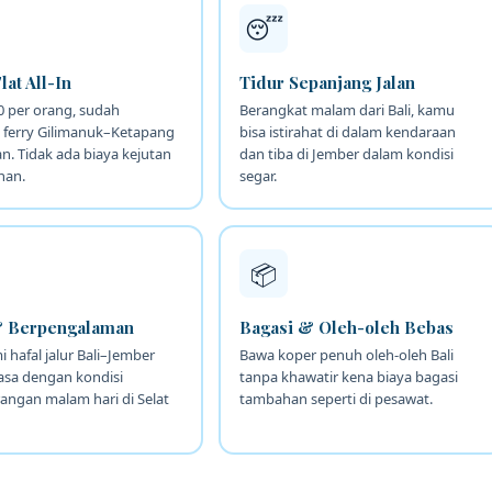
😴
lat All-In
Tidur Sepanjang Jalan
0 per orang, sudah
Berangkat malam dari Bali, kamu
 ferry Gilimanuk–Ketapang
bisa istirahat di dalam kendaraan
. Tidak ada biaya kejutan
dan tiba di Jember dalam kondisi
nan.
segar.
📦
 Berpengalaman
Bagasi & Oleh-oleh Bebas
i hafal jalur Bali–Jember
Bawa koper penuh oleh-oleh Bali
asa dengan kondisi
tanpa khawatir kena biaya bagasi
angan malam hari di Selat
tambahan seperti di pesawat.