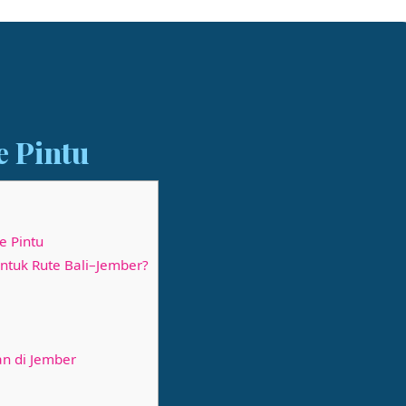
e Pintu
e Pintu
untuk Rute Bali–Jember?
an di Jember